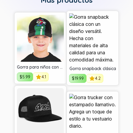
Más productos
Gorra para niños con personajes
Gorra snapback clásica
$
5.99
4.1
$
19.99
4.2